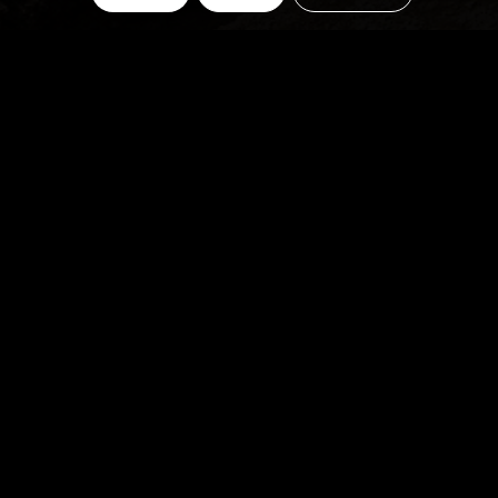
Camping sur
place
17,39$+tx/nuit, sans
services
Gratuit pour ceux qui
sont saisonnier au parc