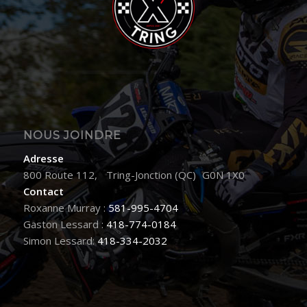
NOUS JOINDRE
Adresse
800 Route 112, Tring-Jonction (QC) G0N 1X0
Contact
Roxanne Murray :
581-995-4704
Gaston Lessard :
418-774-0184
Simon Lessard:
418-334-2032