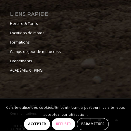
LIENS RAPIDE
Horaire & Tarifs
Locations de motos
Formations
Camps de jour de motocross
Évènements
ACADÉMIE X TRING
© Copyright 2025 - Parc-X-Tring | Conception :
Zonart
Ce site utilise des cookies. En continuant à parcourir ce site, vous
Communications
acceptez leur utilisation.
ACCEPTER
REFUSER
PARAMÈTRES
POLITIQUE DE CONFIDENTIALITÉ
CONDITIONS GÉNÉRALES DE VENTE